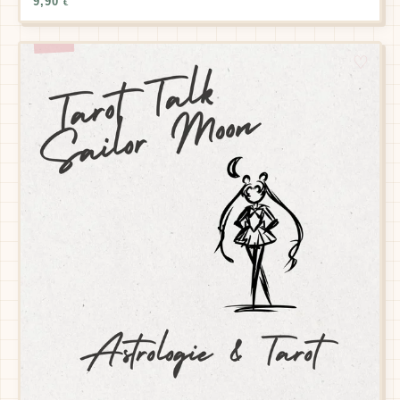
9,90
€